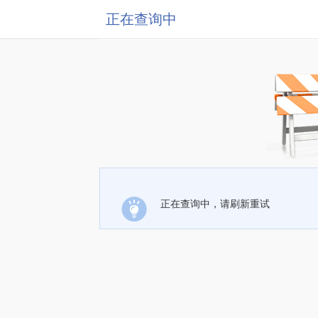
正在查询中
正在查询中，请刷新重试